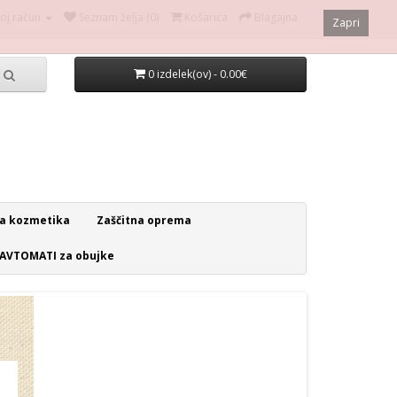
oj račun
Seznam želja (0)
Košarica
Blagajna
Zapri
0 izdelek(ov) - 0.00€
a kozmetika
Zaščitna oprema
AVTOMATI za obujke