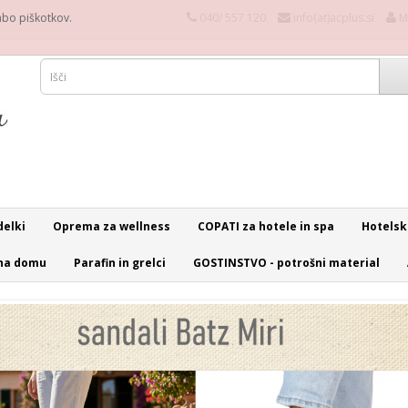
rabo piškotkov.
040/ 557 120
info(at)acplus.si
M
delki
Oprema za wellness
COPATI za hotele in spa
Hotelsk
na domu
Parafin in grelci
GOSTINSTVO - potrošni material